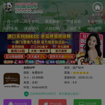
返回首页
一肖一码
高手资料
看图解析
前途算命
专业平特
今日头条
谜语特码
六肖⑿码
正版图库
评论资料
永利APP
类型：国产软件
授权：免费软件
星级：
大小：16.98MB
更新时间：2026.01.01
来源：永利
评分：9.9
环境：Android/iOS
已向本站押付1000万，请大家放心投注！
Android版
iPhone版
访问官网