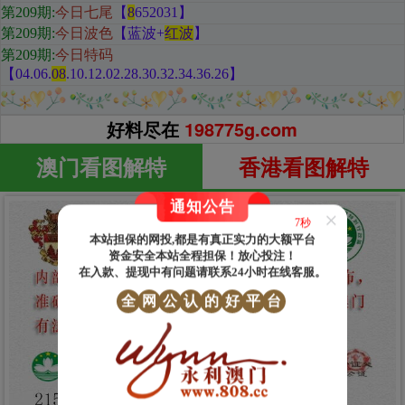
第209期:
今日七尾
【
8
652031
】
第209期:
今日波色
【蓝
波+
红波
】
第209期:
今日特码
【04.06.
08
.10.12.02.28.30.32.34.36.26
】
好料尽在
198775g.com
澳门看图解特
香港看图解特
通知公告
×
5秒
本站担保的网投,都是有真正实力的大额平台
资金安全本站全程担保！放心投注！
在入款、提现中有问题请联系24小时在线客服。
全
网
公
认
的
好
平
台