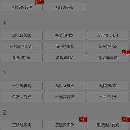
无错9肖10码
无敌猪哥报
X
玄机妙语澳
熊出没幽默
心经加大版B
心经加大版A
新报跑狗背
新报跑狗正
新报跑狗B
新报跑狗A
想入非非澳
Y
一字解特码
幽默玄机图
幽默猜测澳
鱼跃龙门报
一句真言澳
一肖平特图
Z
正版射牌澳
正版四不像
正版澳门传真