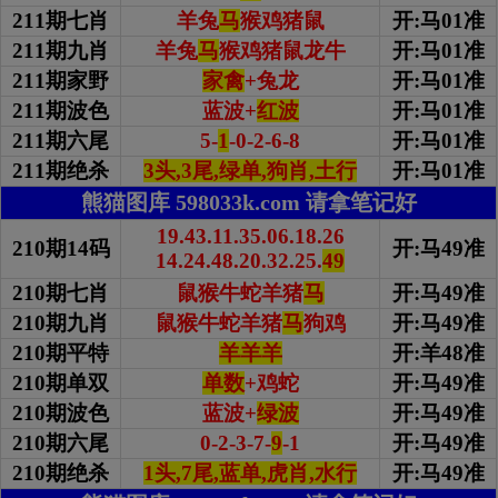
211期七肖
羊兔
马
猴鸡猪鼠
开:马01准
211期九肖
羊兔
马
猴鸡猪鼠龙牛
开:马01准
211期家野
家禽
+兔龙
开:马01准
211期波色
蓝波+
红波
开:马01准
211期
六尾
5-
1
-0-2-6-8
开:马01准
211期绝杀
3头,3尾,绿单,狗肖,土行
开:马01准
熊猫图库 598033k.com 请拿笔记好
19.43.11.35.06.18.26
210期14码
开:马49准
14.24.48.20.32.25.
49
210期七肖
鼠猴牛蛇羊猪
马
开:马49准
210期九肖
鼠猴牛蛇羊猪
马
狗鸡
开:马49准
210期平特
羊羊羊
开:羊48准
210期单双
单数
+鸡蛇
开:马49准
210期波色
蓝波+
绿波
开:马49准
210期
六尾
0-2-3-7-
9
-1
开:马49准
210期绝杀
1头,7尾,蓝单,虎肖,水行
开:马49准