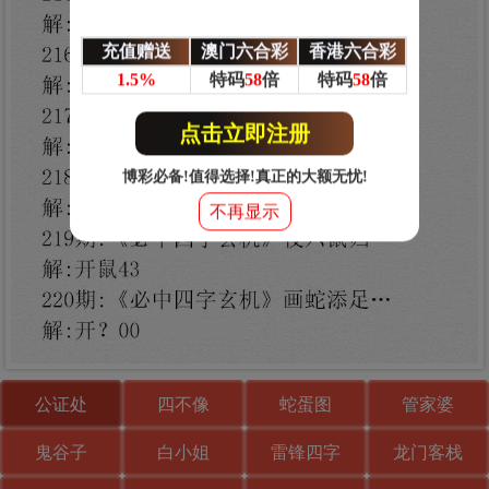
充值赠送
澳门六合彩
香港六合彩
1.5%
特码
58
倍
特码
58
倍
点击立即注册
博彩必备!值得选择!真正的大额无忧!
不再显示
公证处
四不像
蛇蛋图
管家婆
鬼谷子
白小姐
雷锋四字
龙门客栈