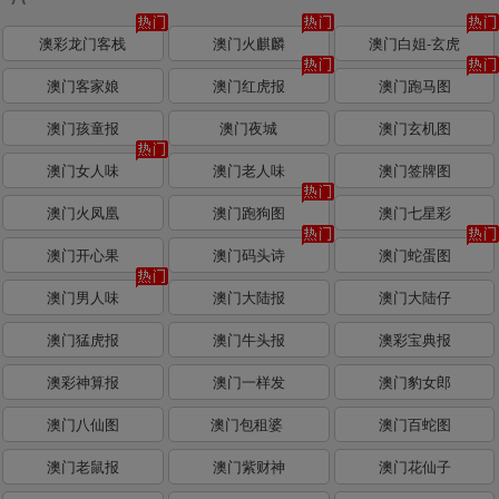
澳彩龙门客栈
澳门火麒麟
澳门白姐-玄虎
澳门客家娘
澳门红虎报
澳门跑马图
澳门孩童报
澳门夜城
澳门玄机图
澳门女人味
澳门老人味
澳门签牌图
澳门火凤凰
澳门跑狗图
澳门七星彩
澳门开心果
澳门码头诗
澳门蛇蛋图
澳门男人味
澳门大陆报
澳门大陆仔
澳门猛虎报
澳门牛头报
澳彩宝典报
澳彩神算报
澳门一样发
澳门豹女郎
澳门八仙图
澳门包租婆
澳门百蛇图
澳门老鼠报
澳门紫财神
澳门花仙子