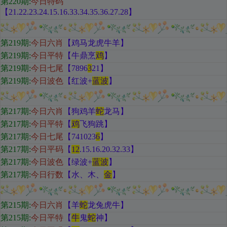
第220期:
今日特码
【21.22.23.24.15.16.33.34.35.36.27.28
】
第219期
:
今日六肖
【鸡马龙虎牛羊
】
第219期:
今日平特
【牛鼎烹
鸡
】
第219期:
今日七尾
【7896
3
21
】
第219期:
今日波色
【红
波+
蓝波
】
第217期
:
今日六肖
【狗鸡羊
蛇
龙马
】
第217期:
今日平特
【
鸡
飞狗跳
】
第217期:
今日七尾
【741023
6
】
第217期:
今日平码
【
12
.15.16.20.32.33
】
第217期:
今日波色
【绿
波+
蓝波
】
第217期:
今日行数
【水
、木、
金
】
第215期
:
今日六肖
【羊
蛇
龙兔虎牛
】
第215期:
今日平特
【
牛
鬼
蛇
神
】