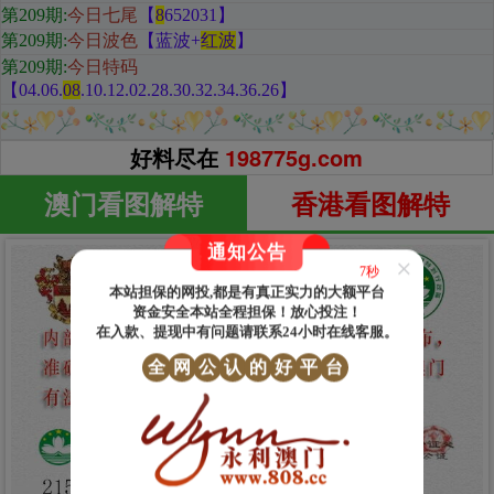
第209期:
今日七尾
【
8
652031
】
第209期:
今日波色
【蓝
波+
红波
】
第209期:
今日特码
【04.06.
08
.10.12.02.28.30.32.34.36.26
】
好料尽在
198775g.com
澳门看图解特
香港看图解特
通知公告
×
5秒
本站担保的网投,都是有真正实力的大额平台
资金安全本站全程担保！放心投注！
在入款、提现中有问题请联系24小时在线客服。
全
网
公
认
的
好
平
台