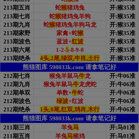
213期五肖
蛇
猴
猪鸡兔
开:猴35准
213期七肖
蛇
猴
猪鸡兔羊狗
开:猴35准
213期九肖
蛇
猴
猪鸡兔羊狗马龙
开:猴35准
213期家野
家禽+蛇
猴
开:猴35准
213期波色
蓝波+
红波
开:猴35准
213期
六尾
1-2-
5
-8-9-0
开:猴35准
213期绝杀
4头,2尾,绿双,牛肖,土行
开:猴35准
熊猫图库 598033k.com 请拿笔记好
212期七肖
猴兔羊鼠马
牛
龙
开:牛06准
212期九肖
猴兔羊鼠马
牛
龙虎蛇
开:牛06准
212期单双
单数+
牛
蛇
开:牛06准
212期波色
绿波
+红波
开:牛06准
212期绝杀
1头,0尾,红双,鸡肖,木行
开:牛06准
熊猫图库 598033k.com 请拿笔记好
211期三肖
羊兔
马
开:马01准
211期五肖
羊兔
马
猴鸡
开:马01准