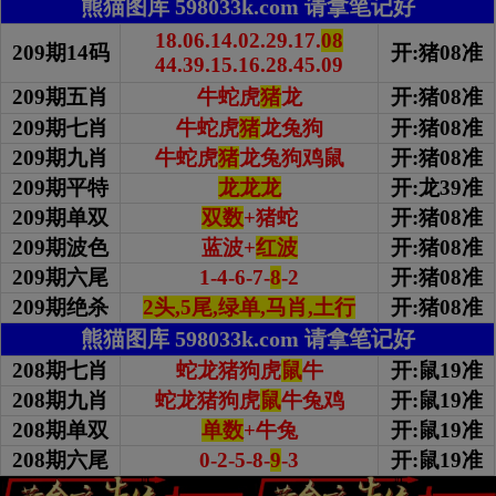
熊猫图库 598033k.com 请拿笔记好
18.06.14.02.29.17.
08
209期14码
开:猪08准
44.39.15.16.28.45.09
209期五肖
牛蛇虎
猪
龙
开:猪08准
209期七肖
牛蛇虎
猪
龙兔狗
开:猪08准
209期九肖
牛蛇虎
猪
龙兔狗鸡鼠
开:猪08准
209期平特
龙龙龙
开:龙39准
209期单双
双数
+猪蛇
开:猪08准
209期波色
蓝波+
红波
开:猪08准
209期
六尾
1-4-6-7-
8
-2
开:猪08准
209期绝杀
2头,5尾,绿单,马肖,土行
开:猪08准
熊猫图库 598033k.com 请拿笔记好
208期七肖
蛇龙猪狗虎
鼠
牛
开:鼠19准
208期九肖
蛇龙猪狗虎
鼠
牛兔鸡
开:鼠19准
208期单双
单数
+牛兔
开:鼠19准
208期
六尾
0-2-5-8-
9
-3
开:鼠19准