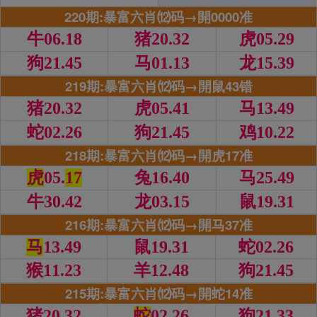
220期:暴富六肖⑿码→開0000准
牛06.18
猪20.32
虎05.29
狗21.45
马01.13
龙15.39
219期:暴富六肖⑿码→開鼠43错
猪20.32
虎05.41
马13.49
蛇02.26
狗21.45
鸡10.22
218期:暴富六肖⑿码→開虎17准
虎
05.
17
兔16.40
马25.49
牛30.42
龙03.15
鼠19.31
216期:暴富六肖⑿码→開马37准
马
13.49
鼠19.31
蛇02.26
猴11.23
羊12.48
狗21.45
215期:暴富六肖⑿码→開蛇14准
猪20.32
蛇
02.26
狗21.33