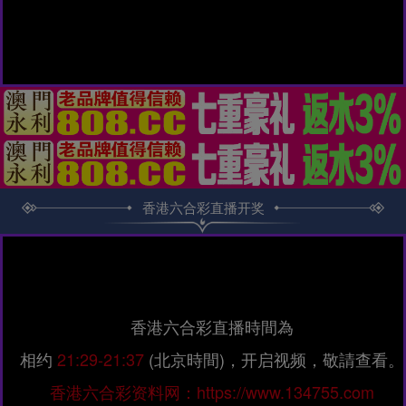
香港六合彩直播开奖
香港六合彩直播時間為
相约
21:29-21:37
(北京時間)，开启视频，敬請查看。
香港六合彩资料网：https://www.134755.com