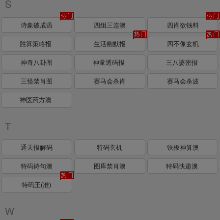
S
诗象破成语
四组三连澳
四肖欲钱料
胜算策略报
生活幽默报
四不像玄机
神奇八卦图
神童透码报
三八婆密报
三怪禁肖图
赛马会杀肖
赛马会杀波
神医药方澳
T
通天报解码
特码玄机
铁板神算澳
特码诗句澳
图库禁肖澳
特码快递澳
特码王(准)
W