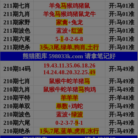
211期七肖
羊兔
马
猴鸡猪鼠
开:马01准
211期九肖
羊兔
马
猴鸡猪鼠龙牛
开:马01准
211期家野
家禽
+兔龙
开:马01准
211期波色
蓝波+
红波
开:马01准
211期
六尾
5-
1
-0-2-6-8
开:马01准
211期绝杀
3头,3尾,绿单,狗肖,土行
开:马01准
熊猫图库 598033k.com 请拿笔记好
19.43.11.35.06.18.26
210期14码
开:马49准
14.24.48.20.32.25.
49
210期七肖
鼠猴牛蛇羊猪
马
开:马49准
210期九肖
鼠猴牛蛇羊猪
马
狗鸡
开:马49准
210期平特
羊羊羊
开:羊48准
210期单双
单数
+鸡蛇
开:马49准
210期波色
蓝波+
绿波
开:马49准
210期
六尾
0-2-3-7-
9
-1
开:马49准
210期绝杀
1头,7尾,蓝单,虎肖,水行
开:马49准