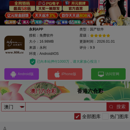
永利APP
类型：国产软件
授权：免费软件
星级：
大小：16.98MB
更新时间：2026.01.01
来源：永利
评分：9.9
环境：Android/iOS
已向本站押付1000万，请大家放心投注！
Android版
iPhone版
访问官网
澳门六合彩
香港六合彩
搜索
全部图库
热门图库
A