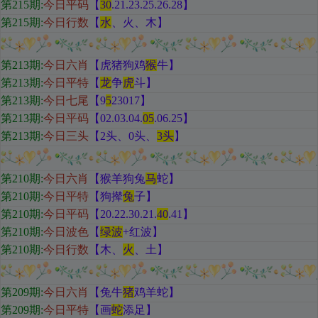
第215期:
今日平码
【
30
.21.23.25.26.28
】
第215期:
今日行数
【
水
、火、木
】
第213期
:
今日六肖
【虎猪狗鸡
猴
牛
】
第213期:
今日平特
【
龙
争
虎
斗
】
第213期:
今日七尾
【9
5
23017
】
第213期:
今日平码
【
02.03.04.
05
.06.25
】
第213期:
今日三头
【
2头、0头、
3头
】
第210期
:
今日六肖
【猴羊狗兔
马
蛇
】
第210期:
今日平特
【狗撵
兔
子
】
第210期:
今日平码
【
20.22.30.21.
40
.41
】
第210期:
今日波色
【
绿
波
+红波
】
第210期:
今日行数
【木
、
火
、土
】
第209期
:
今日六肖
【兔牛
猪
鸡羊蛇
】
第209期:
今日平特
【画
蛇
添足
】