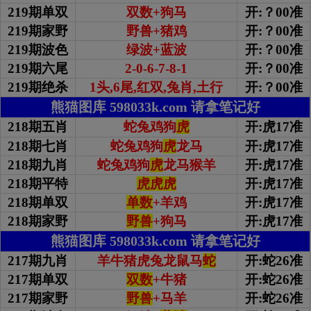
219期单双
双数+狗马
开:？00准
219期家野
野兽+猪鸡
开:？00准
219期波色
绿波+蓝波
开:？00准
219期
六尾
2-0-6-7-8-1
开:？00准
219期绝杀
1头,6尾,红双,兔肖,土行
开:？00准
熊猫图库 598033k.com 请拿笔记好
218期五肖
蛇兔鸡狗
虎
开:虎17准
218期七肖
蛇兔鸡狗
虎
龙马
开:虎17准
218期九肖
蛇兔鸡狗
虎
龙马猴羊
开:虎17准
218期平特
虎虎虎
开:虎17准
218期单双
单数
+羊鸡
开:虎17准
218期家野
野兽
+狗马
开:虎17准
熊猫图库 598033k.com 请拿笔记好
217期九肖
羊牛猪虎兔龙鼠马
蛇
开:蛇26准
217期单双
双数
+牛猪
开:蛇26准
217期家野
野兽
+马羊
开:蛇26准