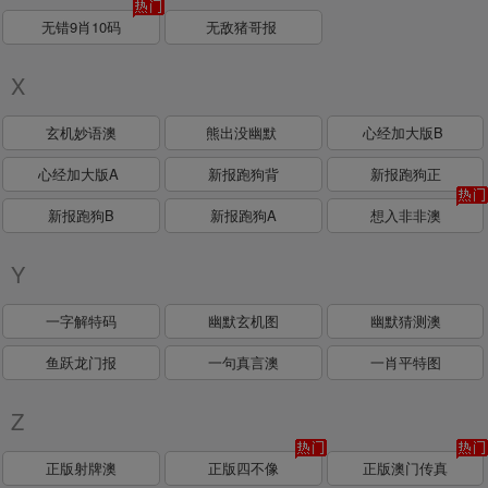
无错9肖10码
无敌猪哥报
X
玄机妙语澳
熊出没幽默
心经加大版B
心经加大版A
新报跑狗背
新报跑狗正
新报跑狗B
新报跑狗A
想入非非澳
Y
一字解特码
幽默玄机图
幽默猜测澳
鱼跃龙门报
一句真言澳
一肖平特图
Z
正版射牌澳
正版四不像
正版澳门传真