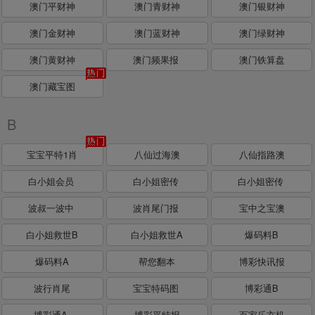
澳门平财神
澳门青财神
澳门银财神
澳门金财神
澳门蓝财神
澳门绿财神
澳门黄财神
澳门频果报
澳门铁算盘
澳门藏宝图
B
宝宝平特1肖
八仙过海澳
八仙指路澳
白小姐会员
白小姐密传
白小姐密传
波叔一波中
波肖尾门报
宝中之宝澳
白小姐救世B
白小姐救世A
爆码料B
爆码料A
帮您翻本
博彩快讯报
波行肖尾
宝宝特码图
博彩通B
博彩通A
博彩平特报
百家乐玄机