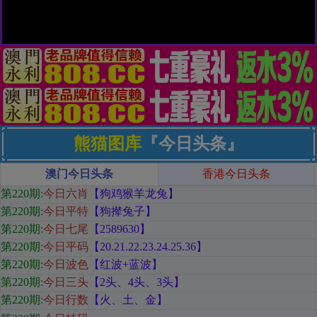
熊猫图库
『今日头条』
澳门今日头条
香港今日头条
第220期
:
今日六肖
【狗鸡猴羊龙兔
】
第220期:
今日平特
【狗撵兔子
】
第220期:
今日七尾
【2589630
】
第220期:
今日平码
【
20.21.22.23.24.25.36
】
第220期:
今日波色
【红
波+蓝波
】
第220期:
今日三头
【
2头、4头、3头
】
第220期:
今日行数
【火
、土、金
】