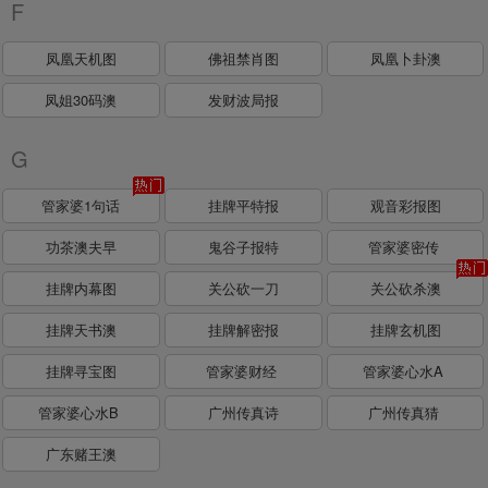
F
凤凰天机图
佛祖禁肖图
凤凰卜卦澳
凤姐30码澳
发财波局报
G
管家婆1句话
挂牌平特报
观音彩报图
功茶澳夫早
鬼谷子报特
管家婆密传
挂牌内幕图
关公砍一刀
关公砍杀澳
挂牌天书澳
挂牌解密报
挂牌玄机图
挂牌寻宝图
管家婆财经
管家婆心水A
管家婆心水B
广州传真诗
广州传真猜
广东赌王澳