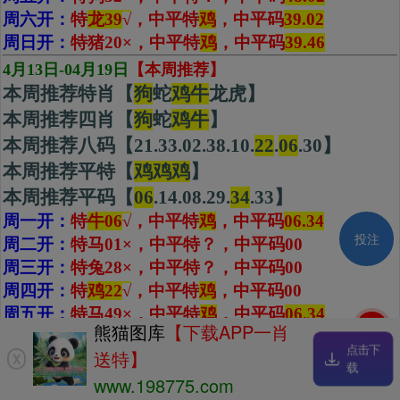
本周推荐特肖【龙
鸡
猪
蛇
猴羊】
本周推荐四肖【
鸡
猪
蛇
猴】
本周推荐八码【
22
.34.08.44.14.26.23.35】
本周推荐平特【
虎虎虎
】
本周推荐平码【
19
.37.
17
.
33
.39.
03
】
周一开：
特牛30×，中平特
虎
，中平码
19.03
周二开：
特马01×，中平特
虎
，中平码
33
周三开：
特狗09×，中平特
？
，中平码
19
周四开：
特
蛇02
√
，中平特
虎
，
中平码
17
周五开：
特牛30×，中平特
虎
，中平码
00
投注
周六开：
特兔04×，中平特
虎
，中平码
00
周日开：
特
鸡22
√，中平特？，中平码
33
04月27日-05月03日
【本周推荐】
本周推荐特肖【狗
猴鸡
虎
马
龙】
刷新
熊猫图库
【下载APP一肖
点击下
本周推荐四肖【狗
猴
鸡
虎】
送特】
X
载
本周推荐八码【21.33.
11
.23.10.34.05.17】
www.198775.com