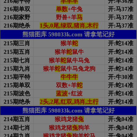
216期平特
羊羊羊
开:羊36准
216期单双
单数
+牛兔
开:马37准
216期家野
野兽+羊
马
开:马37准
216期绝杀
1头,0尾,绿双,猪肖,木行
开:马37准
熊猫图库 598033k.com 请拿笔记好
215期三肖
猴羊
蛇
开:蛇14准
215期五肖
猴羊
蛇
鼠牛
开:蛇14准
215期七肖
猴羊
蛇
鼠牛马兔
开:蛇14准
215期九肖
猴羊
蛇
鼠牛马兔龙狗
开:蛇14准
215期平特
牛牛牛
开:牛30准
215期单双
双数+羊
蛇
开:蛇14准
215期波色
蓝波
+红波
开:蛇14准
215期绝杀
2头,2尾,红双,鸡肖,土行
开:蛇14准
熊猫图库 598033k.com 请拿笔记好
214期五肖
猴鸡龙猪
兔
开:兔04准
214期七肖
猴鸡龙猪
兔
狗羊
开:兔04准
214期九肖
猴鸡龙猪
兔
狗羊蛇马
开:兔04准