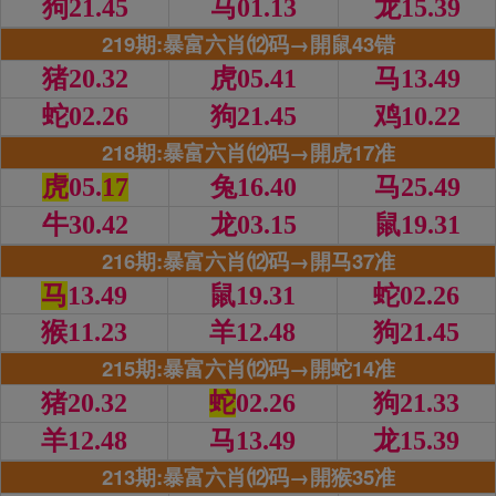
兔04.16
蛇02.26
猴
11.23
猪20.32
龙15.39
鸡10.46
好料尽在
198775a.com
熊猫图库
『推荐周特码』
4月6日-4月11日
【本周推荐】
本周推荐特肖【
猴羊龙
牛兔
鼠
】
本周推荐四肖【
猴
羊
龙
牛】
本周推荐八码【
11
.35.
12
.36.03.15.30.42】
本周推荐平特【
鸡鸡鸡
】
本周推荐平码【
39
.36.07.
15
.48.02】
周一开：
特
鼠43
√
，中平特？，
中平码
15
周二开：
特
猴11
√
，中平特
鸡
，
中平码00
周三开：
特虎17×，中平特？，
中平码00
周四开：
特
羊12
√
，中平特
鸡
，
中平码00
周五开：
特狗32×，中平特？，
中平码
48.02