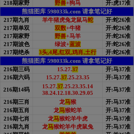
218期家野
野兽
+狗马
开:虎17准
熊猫图库 598033k.com 请拿笔记好
217期九肖
羊牛猪虎兔龙鼠马
蛇
开:蛇26准
217期单双
双数
+牛猪
开:蛇26准
217期家野
野兽
+马羊
开:蛇26准
217期波色
绿波+
蓝波
开:蛇26准
217期绝杀
3头,4尾,红双,鸡肖,土行
开:蛇26准
熊猫图库 598033k.com 请拿笔记好
216期三码
15.27.
37
开:马37准
216期六码
15.27.
37
.25.23.35
开:马37准
15.27.
37
.25.23.35.14
216期14码
开:马37准
38.24.12.18.30.29.05
216期三肖
龙
马
猴
开:马37准
216期五肖
龙
马
猴蛇羊
开:马37准
216期七肖
龙
马
猴蛇羊牛虎
开:马37准
216期九肖
龙
马
猴蛇羊牛虎鼠兔
开:马37准