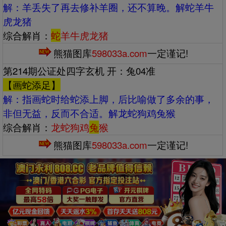
永利APP
类型：国产软件
授权：免费软件
星级：
大小：16.98MB
更新时间：2026.01.01
来源：永利
评分：9.9
环境：Android/iOS
已向本站押付1000万，请大家放心投注！
Android版
iPhone版
访问官网
澳门六合彩
香港六合彩
搜索
全部图库
热门图库
A
澳彩龙门客栈
澳门火麒麟
澳门白姐-玄虎
澳门客家娘
澳门红虎报
澳门跑马图