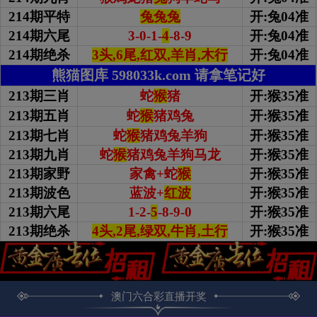
214期平特
兔兔兔
开:兔04准
214期
六尾
3-0-1-
4
-8-9
开:兔04准
214期绝杀
3头,6尾,红双,羊肖,木行
开:兔04准
熊猫图库 598033k.com 请拿笔记好
213期三肖
蛇
猴
猪
开:猴35准
213期五肖
蛇
猴
猪鸡兔
开:猴35准
213期七肖
蛇
猴
猪鸡兔羊狗
开:猴35准
213期九肖
蛇
猴
猪鸡兔羊狗马龙
开:猴35准
213期家野
家禽+蛇
猴
开:猴35准
213期波色
蓝波+
红波
开:猴35准
213期
六尾
1-2-
5
-8-9-0
开:猴35准
213期绝杀
4头,2尾,绿双,牛肖,土行
开:猴35准
澳门六合彩直播开奖