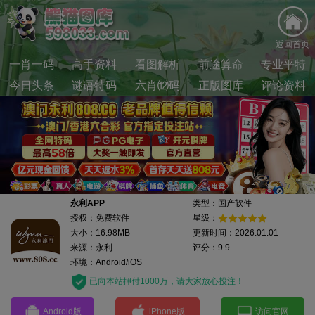
返回首页
一肖一码
高手资料
看图解析
前途算命
专业平特
今日头条
谜语特码
六肖⑿码
正版图库
评论资料
永利APP
类型：国产软件
授权：免费软件
星级：
大小：16.98MB
更新时间：2026.01.01
来源：永利
评分：9.9
环境：Android/iOS
已向本站押付1000万，请大家放心投注！
Android版
iPhone版
访问官网