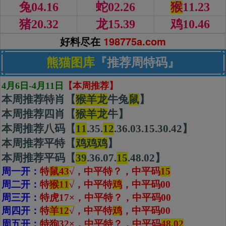
周六开：
特
龙39
√
，中平特
鸡
，
中平码
39.02
周日开：
特猪20×，中平特
鸡
，中平码
39.46
4月13日-04月19日
【本周推荐】
本周推荐特肖【
狗
蛇
鸡牛
龙虎】
本周推荐四肖【
狗
蛇
鸡
牛
】
本周推荐八码【21.33.02.38.10.
22
.
06
.30】
本周推荐平特【
鸡鸡鸡
】
本周推荐平码【
06
.14.08.29.
34
.33】
周一开：
特
牛06
√
，中平特
鸡
，
中平码
06.34
周二开：
特马01
×
，中平特？，中平码00
周三开：
特兔28
×
，中平特？，中平码00
周四开：
特
鸡22
√
，中平特
鸡
，
中平码
00
周五开：
特马49
×
，中平特
鸡
，中平码
06.34
周六开：
特
狗45
√
，中平特
鸡
，
中平码
06.14
周日开：
特兔16×，中平特？，中平码00
4月20日-4月26日
【本周推荐】