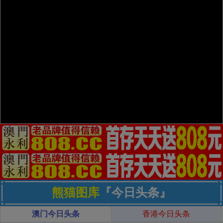
第220期
:
今日六肖
【狗鸡猴羊龙兔
】
第220期:
今日平特
【狗撵兔子
】
第220期:
今日七尾
【2589630
】
第220期:
今日平码
【
20.21.22.23.24.25.36
】
第220期:
今日波色
【红
波+蓝波
】
第220期:
今日三头
【
2头、4头、3头
】
第220期:
今日行数
【火
、土、金
】
第220期:
今日特码
【21.22.23.24.15.16.33.34.35.36.27.28
】
第219期
:
今日六肖
【鸡马龙虎牛羊
】
第219期:
今日平特
【牛鼎烹
鸡
】
第219期:
今日七尾
【7896
3
21
】
第217期
:
今日六肖
【狗鸡羊
蛇
龙马
】
第217期:
今日平特
【
鸡
飞狗跳
】
第217期:
今日七尾
【741023
6
】