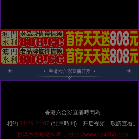
香港六合彩直播开奖
香港六合彩直播時間為
相约
21:29-21:37
(北京時間)，开启视频，敬請查看。
香港六合彩资料网：https://www.134755.com