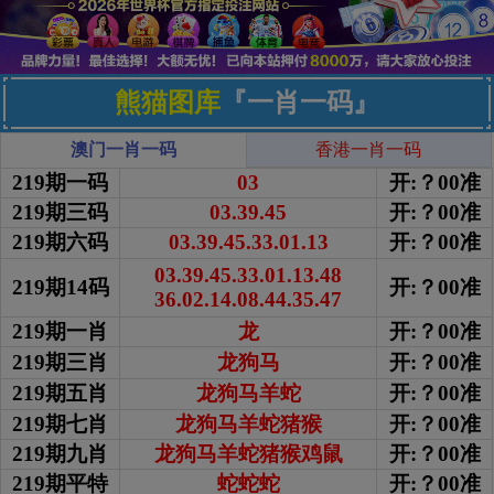
熊猫图库
『一肖一码』
澳门一肖一码
香港一肖一码
219期一码
03
开:？00准
219期三码
03.39.45
开:？00准
219期六码
03.39.45.33.01.13
开:？00准
03.39.45.33.01.13.48
219期14码
开:？00准
36.
02.14.08.44.35.47
219期一肖
龙
开:？00准
219期三肖
龙狗马
开:？00准
219期五肖
龙狗马羊蛇
开:？00准
219期七肖
龙狗马羊蛇猪猴
开:？00准
219期九肖
龙狗马羊蛇猪猴鸡鼠
开:？00准
219期平特
蛇蛇蛇
开:？00准