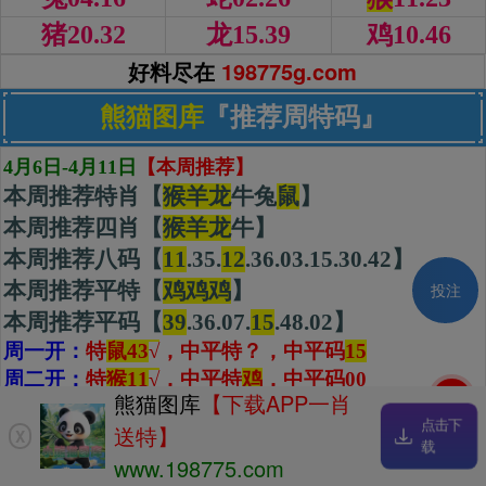
猪20.32
龙15.39
鸡10.46
好料尽在
198775g.com
熊猫图库
『推荐周特码』
4月6日-4月11日
【本周推荐】
本周推荐特肖【
猴羊龙
牛兔
鼠
】
本周推荐四肖【
猴
羊
龙
牛】
本周推荐八码【
11
.35.
12
.36.03.15.30.42】
本周推荐平特【
鸡鸡鸡
】
投注
本周推荐平码【
39
.36.07.
15
.48.02】
周一开：
特
鼠43
√
，中平特？，
中平码
15
周二开：
特
猴11
√
，中平特
鸡
，
中平码00
刷新
熊猫图库
【下载APP一肖
周三开：
特虎17×，中平特？，
中平码00
点击下
送特】
周四开：
特
羊12
√
，中平特
鸡
，
中平码00
X
载
周五开：
特狗32×，中平特？，
中平码
48.02
www.198775.com