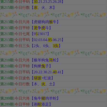
第215期:
今日平码
【
30
.21.23.25.26.28
】
第215期:
今日行数
【
水
、火、木
】
第213期
:
今日六肖
【虎猪狗鸡
猴
牛
】
第213期:
今日平特
【
龙
争
虎
斗
】
第213期:
今日七尾
【9
5
23017
】
第213期:
今日平码
【
02.03.04.
05
.06.25
】
第213期:
今日三头
【
2头、0头、
3头
】
第210期
:
今日六肖
【猴羊狗兔
马
蛇
】
第210期:
今日平特
【狗撵
兔
子
】
第210期:
今日平码
【
20.22.30.21.
40
.41
】
第210期:
今日波色
【
绿
波
+红波
】
第210期:
今日行数
【木
、
火
、土
】
第209期
:
今日六肖
【兔牛
猪
鸡羊蛇
】
第209期:
今日平特
【画
蛇
添足
】