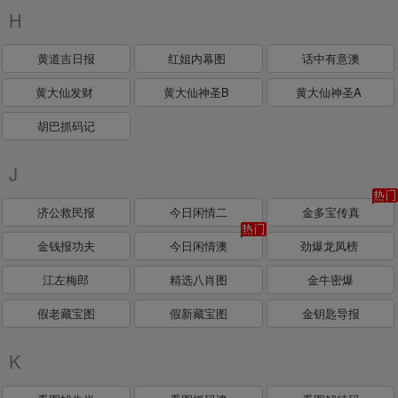
H
黄道吉日报
红姐内幕图
话中有意澳
黄大仙发财
黄大仙神圣B
黄大仙神圣A
胡巴抓码记
J
济公救民报
今日闲情二
金多宝传真
金钱报功夫
今日闲情澳
劲爆龙凤榜
江左梅郎
精选八肖图
金牛密爆
假老藏宝图
假新藏宝图
金钥匙导报
K