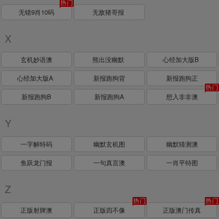
无错9肖10码
无敌猪哥报
X
玄机妙语澳
熊出没幽默
心经加大版B
心经加大版A
新报跑狗背
新报跑狗正
新报跑狗B
新报跑狗A
想入非非澳
Y
一字解特码
幽默玄机图
幽默猜测澳
鱼跃龙门报
一句真言澳
一肖平特图
Z
正版射牌澳
正版四不像
正版澳门传真