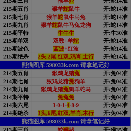
215期三肖
猴羊
蛇
开:蛇14准
215期五肖
猴羊
蛇
鼠牛
开:蛇14准
215期七肖
猴羊
蛇
鼠牛马兔
开:蛇14准
215期九肖
猴羊
蛇
鼠牛马兔龙狗
开:蛇14准
215期平特
牛牛牛
开:牛30准
215期单双
双数+羊
蛇
开:蛇14准
215期波色
蓝波
+红波
开:蛇14准
215期绝杀
2头,2尾,红双,鸡肖,土行
开:蛇14准
熊猫图库 598033k.com 请拿笔记好
214期五肖
猴鸡龙猪
兔
开:兔04准
214期七肖
猴鸡龙猪
兔
狗羊
开:兔04准
214期九肖
猴鸡龙猪
兔
狗羊蛇马
开:兔04准
214期平特
兔兔兔
开:兔04准
214期
六尾
3-0-1-
4
-8-9
开:兔04准
214期绝杀
3头,6尾,红双,羊肖,木行
开:兔04准
熊猫图库 598033k.com 请拿笔记好
213期三肖
蛇
猴
猪
开:猴35准