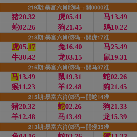
219期:暴富六肖⑿码→開0000准
猪20.32
虎05.41
马13.49
蛇02.26
狗21.45
鸡10.22
218期:暴富六肖⑿码→開虎17准
虎
05.
17
兔16.40
马25.49
牛30.42
龙03.15
鼠19.31
216期:暴富六肖⑿码→開马37准
马
13.49
鼠19.31
蛇02.26
猴11.23
羊12.48
狗21.45
215期:暴富六肖⑿码→開蛇14准
猪20.32
蛇
02.26
狗21.33
羊12.48
马13.49
龙15.39
213期:暴富六肖⑿码→開猴35准
兔04.16
蛇02.26
猴
11.23