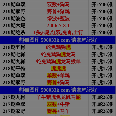
219期单双
双数+狗马
开:？00准
219期家野
野兽+猪鸡
开:？00准
219期波色
绿波+蓝波
开:？00准
219期
六尾
2-0-6-7-8-1
开:？00准
219期绝杀
1头,6尾,红双,兔肖,土行
开:？00准
熊猫图库 598033k.com 请拿笔记好
218期五肖
蛇兔鸡狗
虎
开:虎17准
218期七肖
蛇兔鸡狗
虎
龙马
开:虎17准
218期九肖
蛇兔鸡狗
虎
龙马猴羊
开:虎17准
218期平特
虎虎虎
开:虎17准
218期单双
单数
+羊鸡
开:虎17准
218期家野
野兽
+狗马
开:虎17准
熊猫图库 598033k.com 请拿笔记好
217期九肖
羊牛猪虎兔龙鼠马
蛇
开:蛇26准
217期单双
双数
+牛猪
开:蛇26准
217期家野
野兽
+马羊
开:蛇26准