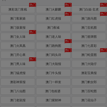
澳彩龙门客栈
澳门火麒麟
澳门白姐-玄虎
澳门客家娘
澳门红虎报
澳门跑马图
澳门孩童报
澳门夜城
澳门玄机图
澳门女人味
澳门老人味
澳门签牌图
澳门火凤凰
澳门跑狗图
澳门七星彩
澳门开心果
澳门码头诗
澳门蛇蛋图
澳门男人味
澳门大陆报
澳门大陆仔
澳门猛虎报
澳门牛头报
澳彩宝典报
澳彩神算报
澳门一样发
澳门豹女郎
澳门八仙图
澳门包租婆
澳门百蛇图
澳门老鼠报
澳门紫财神
澳门花仙子