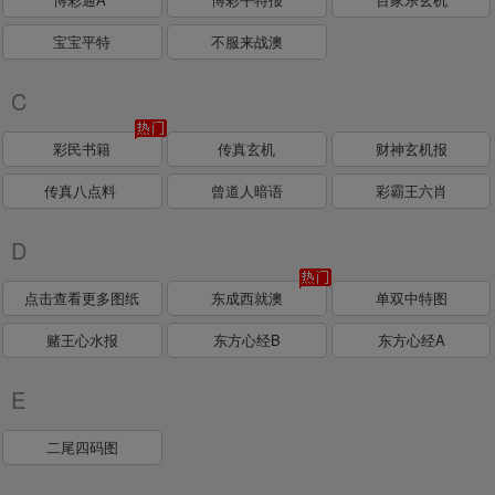
宝宝平特
不服来战澳
C
彩民书籍
传真玄机
财神玄机报
传真八点料
曾道人暗语
彩霸王六肖
D
点击查看更多图纸
东成西就澳
单双中特图
赌王心水报
东方心经B
东方心经A
E
二尾四码图